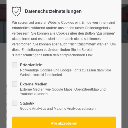
Menu
Datenschutzeinstellungen
Login
Wir setzen auf unserer Website Cookies ein. Einige von ihnen sind
Benutzername
erforderlich, während andere uns helfen unser Onlineangebot zu
verbessern. Sie können alle Cookies über den Button "Zustimmen"
akzeptieren und es passiert ihnen auch nichts schlimmes -
versprochen. Sie können aber auch "Nicht zustimmen" wählen. Um
diese Einstellungen zu ändern finden Sie im Bereich
Passwort
"Datenschutz" ganz unten den entsprechenden Link.
Unterlagen zum Antrag
Erforderlich*
Notwendige Cookies und Google Fonts zulassen damit die
Website korrekt funktioniert
Anmelden
Externe Medien
Der Antrag kann erst bearbeitet werden, wenn alle Unterlagen
Externe Medien wie Google Maps, OpenStreetMap und
vollständig ausgefüllt und bei uns eingegangen sind.
Register
|
Lost your password?
Youtube zulassen
Statistik
Bitte beachten Sie vor versenden des Antrages, dass alle
Support
Google Analytics und Matomo Analytics zulassen
Pflichtfelder ausgefüllt sind. Die
Lorem ipsum dolor sit amet:
Erziehungsberechtigten/Sorgeberechtigten bei minderjährigen
Schüler*innen unterschrieben haben.