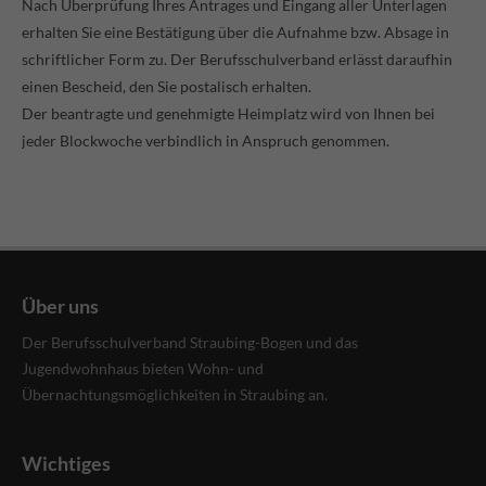
Nach Überprüfung Ihres Antrages und Eingang aller Unterlagen
info@yourdomain.com
erhalten Sie eine Bestätigung über die Aufnahme bzw. Absage in
schriftlicher Form zu. Der Berufsschulverband erlässt daraufhin
About us
einen Bescheid, den Sie postalisch erhalten.
Lorem ipsum dolor sit amet, consectetuer adipiscing elit.
Der beantragte und genehmigte Heimplatz wird von Ihnen bei
jeder Blockwoche verbindlich in Anspruch genommen.
Aenean commodo ligula eget dolor. Aenean massa. Cum
sociis natoque penatibus et magnis dis parturient
montes, nascetur ridiculus mus. Donec quam felis,
ultricies nec.
Über uns
Der Berufsschulverband Straubing-Bogen und das
Jugendwohnhaus bieten Wohn- und
Übernachtungsmöglichkeiten in Straubing an.
Wichtiges